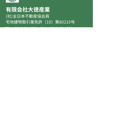
​有限会社大徳産業
(社)全日本不動産協会員
宅地建物取引業免許（10）第80210号
TEL：
0246-23-4556
FAX：
0246-23-4526
​LINE ID:@901zloiw
〒970-8026 福島県いわき市平字九品寺町5番地2
プライバシーポリシー
トップ ＞
ブログ ＞
賃貸物件 ＞
よくあるご質問 ＞
売買物件 ＞
お問い合わせ ＞
会社案内 ＞
スタッフ紹介 ＞